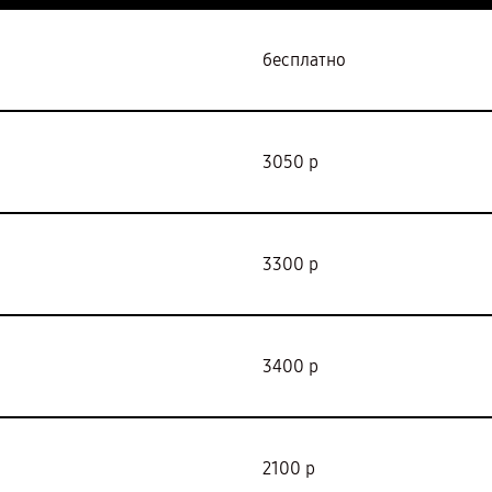
бесплатно
3050 р
3300 р
3400 р
2100 р