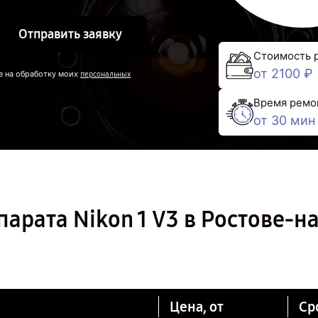
Отправить заявку
Стоимость 
от 2100 ₽
е на обработку моих
персональных
Время ремо
от 30 мин
арата Nikon 1 V3 в Ростове-на
Цена, от
Ср