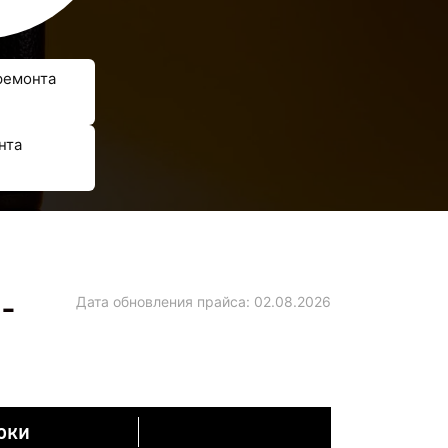
ремонта
нта
-
Дата обновления прайса:
02.08.2026
оки