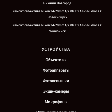
Нижний Новгород
Ремонт объектива Nikon 24-70mm f/2.8G ED AF-S Nikkor в г.
Новосибирск
Ремонт объектива Nikon 24-70mm f/2.8G ED AF-S Nikkor в г.
Челябинск
Ремонт объектива Nikon 24-70mm f/2.8G ED AF-S Nikkor в г.
Екатеринбург
УСТРОЙСТВА
Ремонт объектива Nikon 24-70mm f/2.8G ED AF-S Nikkor в г. Казань
Объективы
Ремонт объектива Nikon 24-70mm f/2.8G ED AF-S Nikkor в г. Санкт-
Петербург
Фотоаппараты
Фотовспышки
Экшн-камеры
Микрофоны